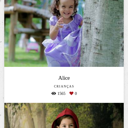
Alice
CRIANÇAS
1565
0